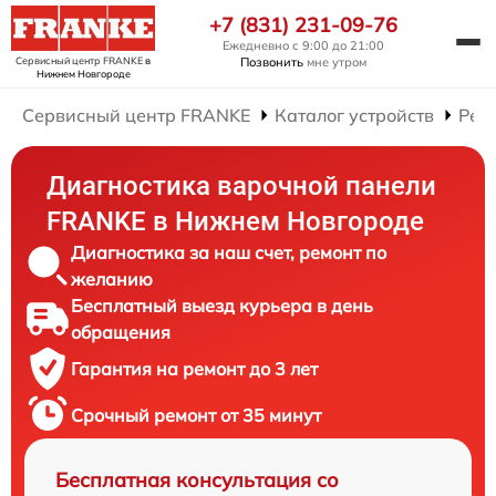
+7 (831) 231-09-76
Ежедневно с 9:00 до 21:00
Сервисный центр FRANKE
в
Позвонить
мне утром
Нижнем Новгороде
Сервисный центр FRANKE
Каталог устройств
Рем
Диагностика варочной панели
FRANKE в Нижнем Новгороде
Диагностика за наш счет, ремонт по
желанию
Бесплатный выезд курьера в день
обращения
Гарантия на ремонт до 3 лет
Срочный ремонт от 35 минут
Бесплатная консультация со