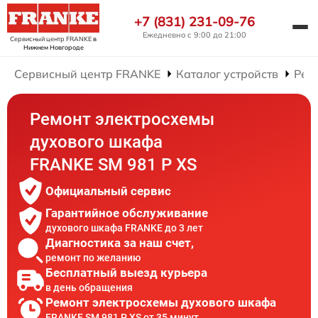
+7 (831) 231-09-76
Ежедневно с 9:00 до 21:00
Сервисный центр FRANKE
в
Нижнем Новгороде
Сервисный центр FRANKE
Каталог устройств
Рем
Ремонт электросхемы
духового шкафа
FRANKE SM 981 P XS
Официальный сервис
Гарантийное обслуживание
духового шкафа FRANKE до 3 лет
Диагностика за наш счет,
ремонт по желанию
Бесплатный выезд курьера
в день обращения
Ремонт электросхемы духового шкафа
FRANKE SM 981 P XS от 35 минут