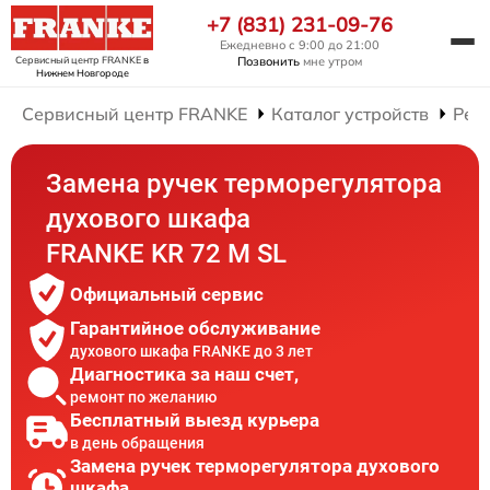
+7 (831) 231-09-76
Ежедневно с 9:00 до 21:00
Сервисный центр FRANKE
в
Позвонить
мне утром
Нижнем Новгороде
Сервисный центр FRANKE
Каталог устройств
Рем
Замена ручек терморегулятора
духового шкафа
FRANKE KR 72 M SL
Официальный сервис
Гарантийное обслуживание
духового шкафа FRANKE до 3 лет
Диагностика за наш счет,
ремонт по желанию
Бесплатный выезд курьера
в день обращения
Замена ручек терморегулятора духового
шкафа