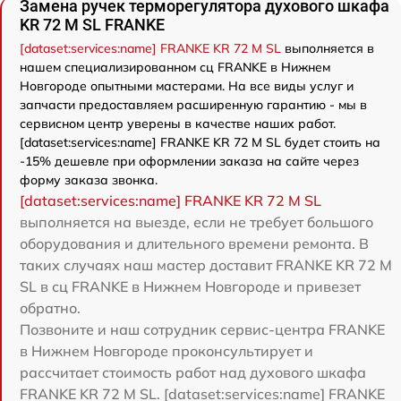
Замена ручек терморегулятора духового шкафа
KR 72 M SL FRANKE
[dataset:services:name] FRANKE KR 72 M SL
выполняется в
нашем специализированном сц FRANKE в Нижнем
Новгороде опытными мастерами. На все виды услуг и
запчасти предоставляем расширенную гарантию - мы в
сервисном центр уверены в качестве наших работ.
[dataset:services:name] FRANKE KR 72 M SL будет стоить на
-15% дешевле при оформлении заказа на сайте через
форму заказа звонка.
[dataset:services:name] FRANKE KR 72 M SL
выполняется на выезде, если не требует большого
оборудования и длительного времени ремонта. В
таких случаях наш мастер доставит FRANKE KR 72 M
SL в сц FRANKE в Нижнем Новгороде и привезет
обратно.
Позвоните и наш сотрудник сервис-центра FRANKE
в Нижнем Новгороде проконсультирует и
рассчитает стоимость работ над духового шкафа
FRANKE KR 72 M SL. [dataset:services:name] FRANKE