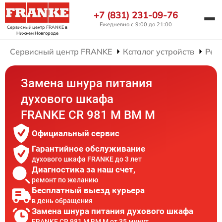
+7 (831) 231-09-76
Ежедневно с 9:00 до 21:00
Сервисный центр FRANKE
в
Нижнем Новгороде
Сервисный центр FRANKE
Каталог устройств
Рем
Замена шнура питания
духового шкафа
FRANKE CR 981 M BM M
Официальный сервис
Гарантийное обслуживание
духового шкафа FRANKE до 3 лет
Диагностика за наш счет,
ремонт по желанию
Бесплатный выезд курьера
в день обращения
Замена шнура питания духового шкафа
FRANKE CR 981 M BM M от 35 минут