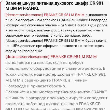
Замена шнура питания духового шкафа CR 981
M BM M FRANKE
[dataset:services:name] FRANKE CR 981 M BM M
выполняется
в нашем профильном сервисе FRANKE в Нижнем Новгороде
мастерами с огромным опытом - от 5 лет. На все виды работ
и запчасти предоставляем расширенную гарантию - мы в
сервисном центр уверены в качестве наших работ.
[dataset:services:name] FRANKE CR 981 M BM M будет стоить
на -15% дешевле при оформлении заказа на сайте через
форму заказа звонка.
[dataset:services:name] FRANKE CR 981 M BM M
выполняется на выезде, если не требует
специального оборудования и сложного ремонта. В
таких случаях наш мастер доставит FRANKE CR 981
M BM M в сервис-центр FRANKE в Нижнем
Новгороде и привезет обратно.
Позвоните и наш мастер сервисного центра FRANKE
в Нижнем Новгороде проконсультирует и определит
стоимость работ над духового шкафа FRANKE CR
981 M BM M. [dataset:services:name] FRANKE CR 981